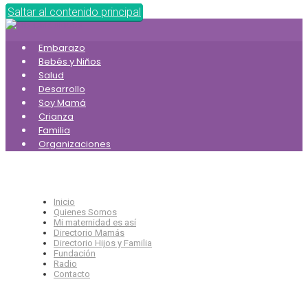
Saltar al contenido principal
Embarazo
Bebés y Niños
Salud
Desarrollo
Soy Mamá
Crianza
Familia
Organizaciones
Inicio
Quienes Somos
Mi maternidad es así
Directorio Mamás
Directorio Hijos y Familia
Fundación
Radio
Contacto