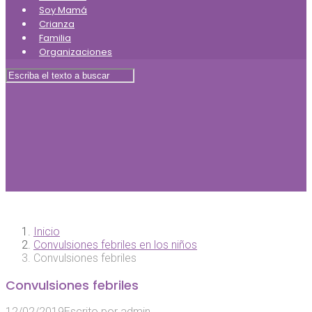
Soy Mamá
Crianza
Familia
Organizaciones
Inicio
Convulsiones febriles en los niños
Convulsiones febriles
Convulsiones febriles
12/02/2019
Escrito por
admin