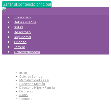
Saltar al contenido principal
Embarazo
Bebés y Niños
Salud
Desarrollo
Soy Mamá
Crianza
Familia
Organizaciones
Inicio
Quienes Somos
Mi maternidad es así
Directorio Mamás
Directorio Hijos y Familia
Fundación
Radio
Contacto