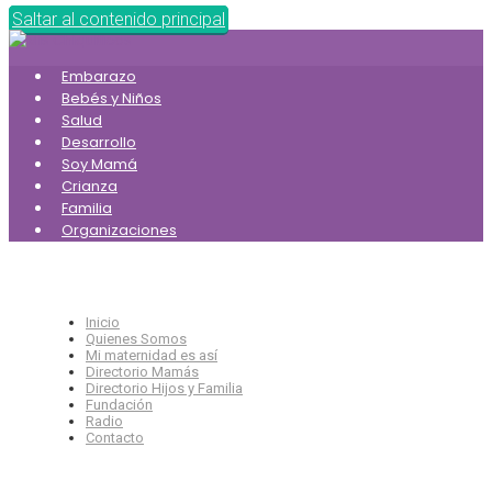
Saltar al contenido principal
Embarazo
Bebés y Niños
Salud
Desarrollo
Soy Mamá
Crianza
Familia
Organizaciones
Inicio
Quienes Somos
Mi maternidad es así
Directorio Mamás
Directorio Hijos y Familia
Fundación
Radio
Contacto