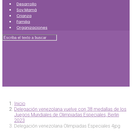
Desarrollo
Soy Mamá
Crianza
Familia
Organizaciones
Inicio
Delegación venezolana vuelve con 38 medallas de los
Juegos Mundiales de Olimpiadas Especiales, Berlin
2023
Delegación venezolana Olimpiadas Especiales 4jpg