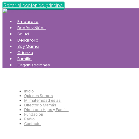
Saltar al contenido principal
Embarazo
Bebés y Niños
Salud
Desarrollo
Soy Mamá
Crianza
Familia
Organizaciones
Inicio
Quienes Somos
Mi maternidad es así
Directorio Mamás
Directorio Hijos y Familia
Fundación
Radio
Contacto