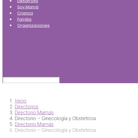
Desarrollo
Soy Mamá
Crianza
Familia
Organizaciones
Inicio
Directorios
Directorio Mamás
Directorio – Ginecología y Obstetricia
Directorio Mamás
Directorio – Ginecología y Obstetricia