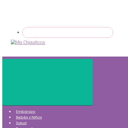
Embarazo
Bebés y Niños
Salud