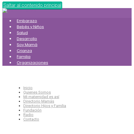
Saltar al contenido principal
Embarazo
Bebés y Niños
Salud
Desarrollo
Soy Mamá
Crianza
Familia
Organizaciones
Inicio
Quienes Somos
Mi maternidad es así
Directorio Mamás
Directorio Hijos y Familia
Fundación
Radio
Contacto