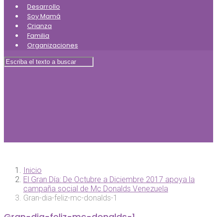
Desarrollo
Soy Mamá
Crianza
Familia
Organizaciones
Inicio
El Gran Día: De Octubre a Diciembre 2017 apoya la
campaña social de Mc Donalds Venezuela
Gran-dia-feliz-mc-donalds-1
Gran-dia-feliz-mc-donalds-1