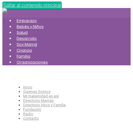
Saltar al contenido principal
Embarazo
Bebés y Niños
Salud
Desarrollo
Soy Mamá
Crianza
Familia
Organizaciones
Inicio
Quienes Somos
Mi maternidad es así
Directorio Mamás
Directorio Hijos y Familia
Fundación
Radio
Contacto