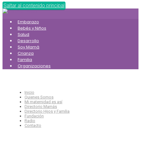
Saltar al contenido principal
Embarazo
Bebés y Niños
Salud
Desarrollo
Soy Mamá
Crianza
Familia
Organizaciones
Inicio
Quienes Somos
Mi maternidad es así
Directorio Mamás
Directorio Hijos y Familia
Fundación
Radio
Contacto