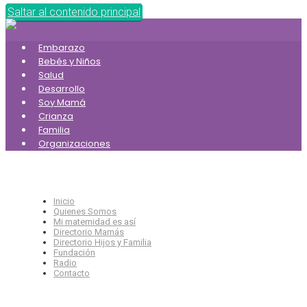
Saltar al contenido principal
Embarazo
Bebés y Niños
Salud
Desarrollo
Soy Mamá
Crianza
Familia
Organizaciones
Inicio
Quienes Somos
Mi maternidad es así
Directorio Mamás
Directorio Hijos y Familia
Fundación
Radio
Contacto