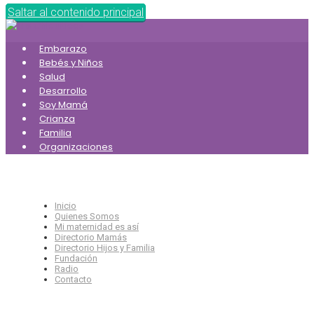
Saltar al contenido principal
Embarazo
Bebés y Niños
Salud
Desarrollo
Soy Mamá
Crianza
Familia
Organizaciones
Inicio
Quienes Somos
Mi maternidad es así
Directorio Mamás
Directorio Hijos y Familia
Fundación
Radio
Contacto