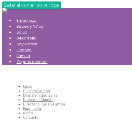
Saltar al contenido principal
Embarazo
Bebés y Niños
Salud
Desarrollo
Soy Mamá
Crianza
Familia
Organizaciones
Inicio
Quienes Somos
Mi maternidad es así
Directorio Mamás
Directorio Hijos y Familia
Fundación
Radio
Contacto