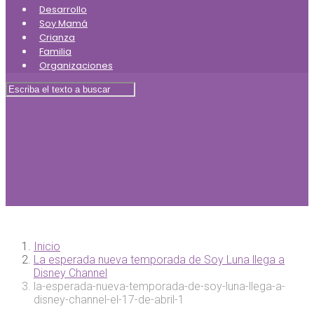
Desarrollo
Soy Mamá
Crianza
Familia
Organizaciones
Inicio
La esperada nueva temporada de Soy Luna llega a
Disney Channel
la-esperada-nueva-temporada-de-soy-luna-llega-a-
disney-channel-el-17-de-abril-1