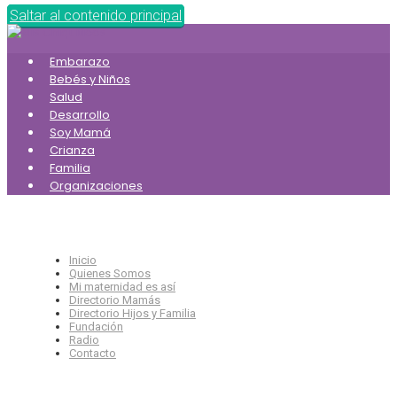
Saltar al contenido principal
Embarazo
Bebés y Niños
Salud
Desarrollo
Soy Mamá
Crianza
Familia
Organizaciones
Inicio
Quienes Somos
Mi maternidad es así
Directorio Mamás
Directorio Hijos y Familia
Fundación
Radio
Contacto