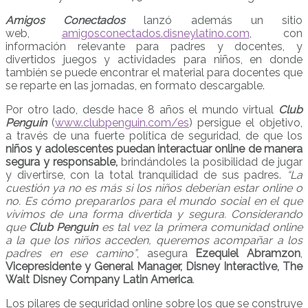
Amigos Conectados
lanzó además un sitio
web,
amigosconectados.disneylatino.com
, con
información relevante para padres y docentes, y
divertidos juegos y actividades para niños, en donde
también se puede encontrar el material para docentes que
se reparte en las jornadas, en formato descargable.
Por otro lado, desde hace 8 años el mundo virtual
Club
Penguin
(
www.clubpenguin.com/es
) persigue el objetivo,
a través de una fuerte política de seguridad, de que los
niños y adolescentes puedan interactuar online de manera
segura y responsable,
brindándoles la posibilidad de jugar
y divertirse, con la total tranquilidad de sus padres.
“La
cuestión ya no es más si los niños deberían estar online o
no. Es cómo prepararlos para el mundo social en el que
vivimos de una forma divertida y segura. Considerando
que
Club Penguin
es tal vez la primera comunidad online
a la que los niños acceden, queremos acompañar a los
padres en ese camino”
, asegura
Ezequiel Abramzon
,
Vicepresidente y General Manager, Disney Interactive, The
Walt Disney Company Latin America
.
Los pilares de seguridad online sobre los que se construye