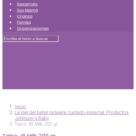
Desarrollo
Soy Mamá
Crianza
Familia
Organizaciones
Inicio
La piel del bebé requiere cuidado especial: Productos
Johnson´s Baby
Talco JB Milk 200 gr
Talco JB Milk 200 gr