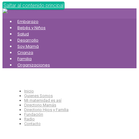
Saltar al contenido principal
Embarazo
Bebés y Niños
Salud
Desarrollo
Soy Mamá
Crianza
Familia
Organizaciones
Inicio
Quienes Somos
Mi maternidad es así
Directorio Mamás
Directorio Hijos y Familia
Fundación
Radio
Contacto