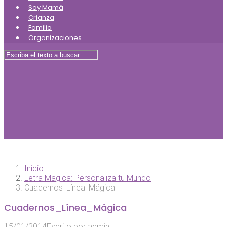
Soy Mamá
Crianza
Familia
Organizaciones
Inicio
Letra Magica: Personaliza tu Mundo
Cuadernos_Línea_Mágica
Cuadernos_Línea_Mágica
15/01/2014
Escrito por
admin