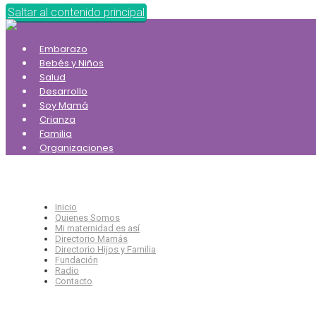
Saltar al contenido principal
Embarazo
Bebés y Niños
Salud
Desarrollo
Soy Mamá
Crianza
Familia
Organizaciones
Inicio
Quienes Somos
Mi maternidad es así
Directorio Mamás
Directorio Hijos y Familia
Fundación
Radio
Contacto