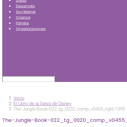
Salud
Desarrollo
Soy Mamá
Crianza
Familia
Organizaciones
Inicio
El Libro de la Selva de Disney
The-Jungle-Book-022_tg_0020_comp_v0455_right.1095
The-Jungle-Book-022_tg_0020_comp_v0455_r