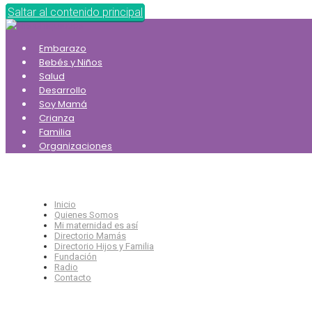
Saltar al contenido principal
Embarazo
Bebés y Niños
Salud
Desarrollo
Soy Mamá
Crianza
Familia
Organizaciones
Inicio
Quienes Somos
Mi maternidad es así
Directorio Mamás
Directorio Hijos y Familia
Fundación
Radio
Contacto