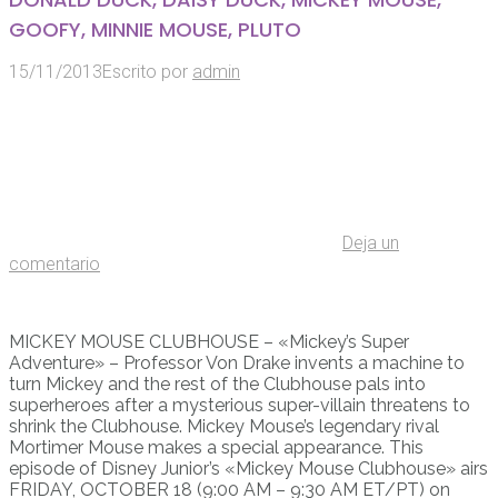
GOOFY, MINNIE MOUSE, PLUTO
15/11/2013
Escrito por
admin
Deja un
comentario
MICKEY MOUSE CLUBHOUSE – «Mickey’s Super
Adventure» – Professor Von Drake invents a machine to
turn Mickey and the rest of the Clubhouse pals into
superheroes after a mysterious super-villain threatens to
shrink the Clubhouse. Mickey Mouse’s legendary rival
Mortimer Mouse makes a special appearance. This
episode of Disney Junior’s «Mickey Mouse Clubhouse» airs
FRIDAY, OCTOBER 18 (9:00 AM – 9:30 AM ET/PT) on