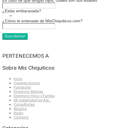
En caso de que tengas hijos, cuáles son sus edades
¿Estás embarazada?
¿Cómo te enteraste de MisChiquiticos.com?
PERTENECEMOS A
Sobre Mis Chiquiticos
Inicio
Quienes Somos
Fundación
Directorio Mamás
Directorio Hijos y Familia
Mi maternidad es Así…
Consultorías
Aliados
Radio
Contacto