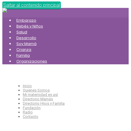
Saltar al contenido principal
Embarazo
Bebés y Niños
Salud
Desarrollo
Soy Mamá
Crianza
Familia
Organizaciones
Inicio
Quienes Somos
Mi maternidad es así
Directorio Mamás
Directorio Hijos y Familia
Fundación
Radio
Contacto