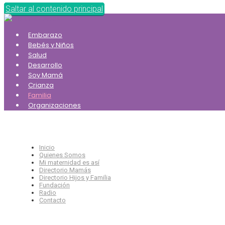
Saltar al contenido principal
Embarazo
Bebés y Niños
Salud
Desarrollo
Soy Mamá
Crianza
Familia
Organizaciones
Inicio
Quienes Somos
Mi maternidad es así
Directorio Mamás
Directorio Hijos y Familia
Fundación
Radio
Contacto