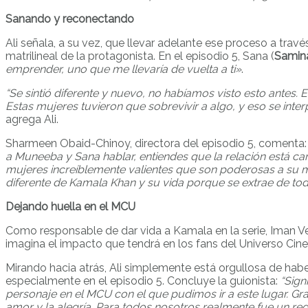
Sanando y reconectando
Ali señala, a su vez, que llevar adelante ese proceso a través
matrilineal de la protagonista. En el episodio 5, Sana (
Samin
emprender, uno que me llevaría de vuelta a ti»
.
“Se sintió diferente y nuevo, no habíamos visto esto antes.
Estas mujeres tuvieron que sobrevivir a algo, y eso se int
agrega Ali.
Sharmeen Obaid-Chinoy, directora del episodio 5, comenta
a Muneeba y Sana hablar, entiendes que la relación está ca
mujeres increíblemente valientes que son poderosas a su man
diferente de Kamala Khan y su vida porque se extrae de tod
Dejando huella en el MCU
Como responsable de dar vida a Kamala en la serie, Iman Vell
imagina el impacto que tendrá en los fans del Universo Cine
Mirando hacia atrás, Ali simplemente está orgullosa de habe
especialmente en el episodio 5. Concluye la guionista:
“Sign
personaje en el MCU con el que pudimos ir a este lugar. Gr
amor y la alegría. Para todos nosotros realmente fue un rega