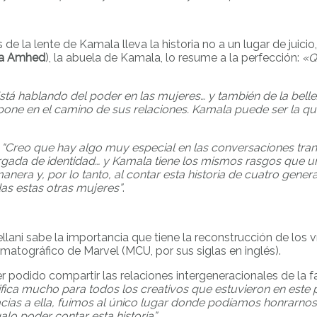
 de la lente de Kamala lleva la historia no a un lugar de juicio
a Amhed
), la abuela de Kamala, lo resume a la perfección:
«Q
 Está hablando del poder en las mujeres… y también de la bel
erpone en el camino de sus relaciones. Kamala puede ser la q
:
“Creo que hay algo muy especial en las conversaciones tran
rgada de identidad… y Kamala tiene los mismos rasgos que una
era y, por lo tanto, al contar esta historia de cuatro gener
as estas otras mujeres”
.
ani sabe la importancia que tiene la reconstrucción de los ví
matográfico de Marvel (MCU, por sus siglas en inglés).
r podido compartir las relaciones intergeneracionales de la f
ifica mucho para todos los creativos que estuvieron en este
acias a ella, fuimos al único lugar donde podíamos honrarno
lo poder contar esta historia”.