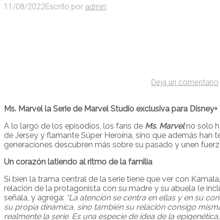
11/08/2022
Escrito por
admin
Deja un comentario
Ms. Marvel la Serie de Marvel Studio exclusiva para Disney+
A lo largo de los episodios, los fans de
Ms. Marvel
no solo 
de Jersey y flamante Súper Heroína, sino que además han ten
generaciones descubren más sobre su pasado y unen fuerzas
Un corazón latiendo al ritmo de la familia
Si bien la trama central de la serie tiene que ver con Kama
relación de la protagonista con su madre y su abuela (e incl
señala, y agrega:
“La atención se centra en ellas y en su c
su propia dinámica, sino también su relación consigo misma
realmente la serie. Es una especie de idea de la epigenética