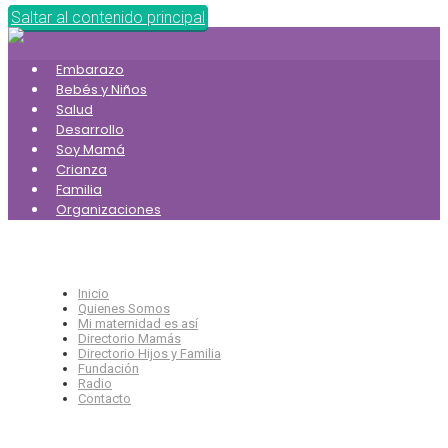
Saltar al contenido principal
Embarazo
Bebés y Niños
Salud
Desarrollo
Soy Mamá
Crianza
Familia
Organizaciones
Inicio
Quienes Somos
Mi maternidad es así
Directorio Mamás
Directorio Hijos y Familia
Fundación
Radio
Contacto