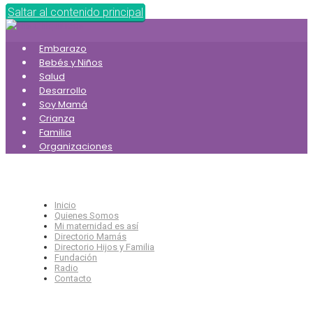
Saltar al contenido principal
Embarazo
Bebés y Niños
Salud
Desarrollo
Soy Mamá
Crianza
Familia
Organizaciones
Inicio
Quienes Somos
Mi maternidad es así
Directorio Mamás
Directorio Hijos y Familia
Fundación
Radio
Contacto