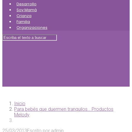
Desarrollo
Soy Mamá
Crianza
Familia
Organizaciones
Inicio
Para bebés que duermen tranquilos… Productos
Melody
25/03/2013
Escrito por
admin