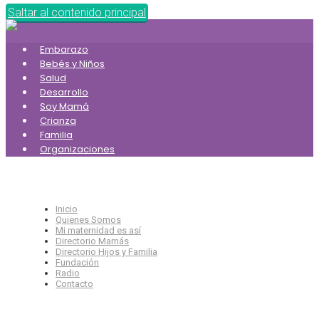
Saltar al contenido principal
Embarazo
Bebés y Niños
Salud
Desarrollo
Soy Mamá
Crianza
Familia
Organizaciones
Inicio
Quienes Somos
Mi maternidad es así
Directorio Mamás
Directorio Hijos y Familia
Fundación
Radio
Contacto