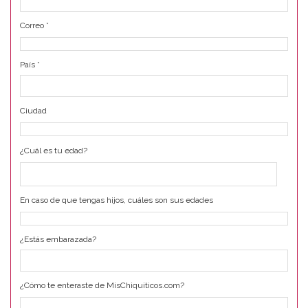
Correo
*
País
*
Ciudad
¿Cuál es tu edad?
En caso de que tengas hijos, cuáles son sus edades
¿Estás embarazada?
¿Cómo te enteraste de MisChiquiticos.com?