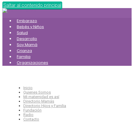
Saltar al contenido principal
Embarazo
Bebés y Niños
Salud
Desarrollo
Soy Mamá
Crianza
Familia
Organizaciones
Inicio
Quienes Somos
Mi maternidad es así
Directorio Mamás
Directorio Hijos y Familia
Fundación
Radio
Contacto