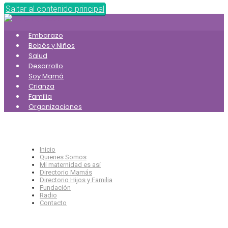
Saltar al contenido principal
Embarazo
Bebés y Niños
Salud
Desarrollo
Soy Mamá
Crianza
Familia
Organizaciones
Inicio
Quienes Somos
Mi maternidad es así
Directorio Mamás
Directorio Hijos y Familia
Fundación
Radio
Contacto