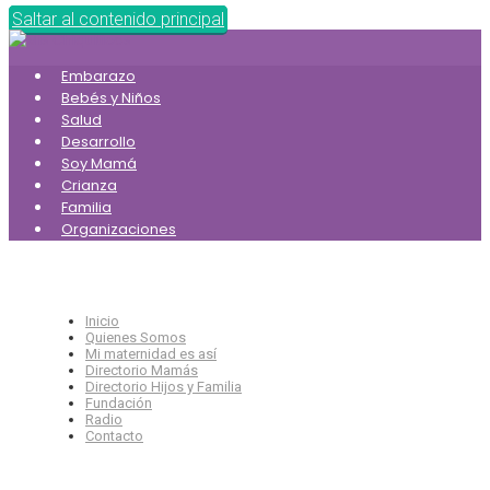
Saltar al contenido principal
Embarazo
Bebés y Niños
Salud
Desarrollo
Soy Mamá
Crianza
Familia
Organizaciones
Inicio
Quienes Somos
Mi maternidad es así
Directorio Mamás
Directorio Hijos y Familia
Fundación
Radio
Contacto