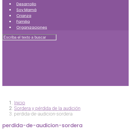
Desarrollo
Soy Mamá
Crianza
Familia
Organizaciones
Inicio
Sordera y pérdida de la audición
perdida-de-audicion-sordera
perdida-de-audicion-sordera