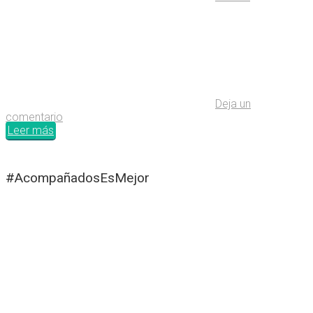
Deja un
comentario
Leer más
#AcompañadosEsMejor