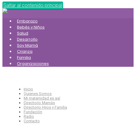
Saltar al contenido principal
Embarazo
Bebés y Niños
Salud
Desarrollo
Soy Mamá
Crianza
Familia
Organizaciones
Inicio
Quienes Somos
Mi maternidad es así
Directorio Mamás
Directorio Hijos y Familia
Fundación
Radio
Contacto