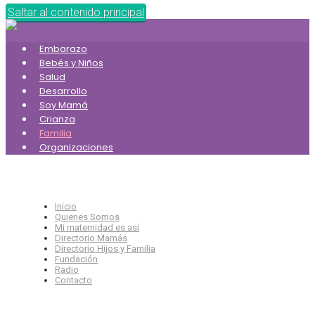
Saltar al contenido principal
Embarazo
Bebés y Niños
Salud
Desarrollo
Soy Mamá
Crianza
Familia
Organizaciones
Inicio
Quienes Somos
Mi maternidad es así
Directorio Mamás
Directorio Hijos y Familia
Fundación
Radio
Contacto