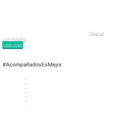
Deja un
comentario
Leer más
#AcompañadosEsMejor