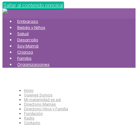
Saltar al contenido principal
Embarazo
Bebés y Niños
Salud
Desarrollo
Soy Mamá
Crianza
Familia
Organizaciones
Inicio
Quienes Somos
Mi maternidad es así
Directorio Mamás
Directorio Hijos y Familia
Fundación
Radio
Contacto