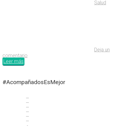
Salud
Deja un
comentario
Leer más
#AcompañadosEsMejor