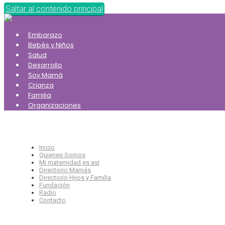
Saltar al contenido principal
Embarazo
Bebés y Niños
Salud
Desarrollo
Soy Mamá
Crianza
Familia
Organizaciones
Inicio
Quienes Somos
Mi maternidad es así
Directorio Mamás
Directorio Hijos y Familia
Fundación
Radio
Contacto