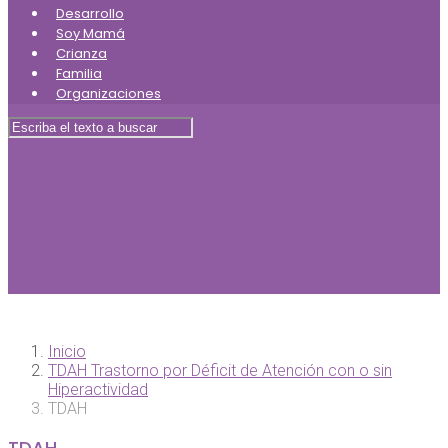
Desarrollo
Soy Mamá
Crianza
Familia
Organizaciones
Inicio
TDAH Trastorno por Déficit de Atención con o sin
Hiperactividad
TDAH
TDAH