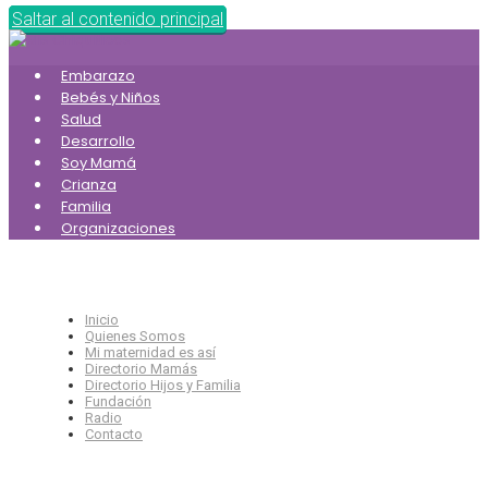
Saltar al contenido principal
Embarazo
Bebés y Niños
Salud
Desarrollo
Soy Mamá
Crianza
Familia
Organizaciones
Inicio
Quienes Somos
Mi maternidad es así
Directorio Mamás
Directorio Hijos y Familia
Fundación
Radio
Contacto