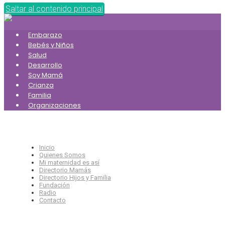
Saltar al contenido principal
Embarazo
Bebés y Niños
Salud
Desarrollo
Soy Mamá
Crianza
Familia
Organizaciones
Inicio
Quienes Somos
Mi maternidad es así
Directorio Mamás
Directorio Hijos y Familia
Fundación
Radio
Contacto