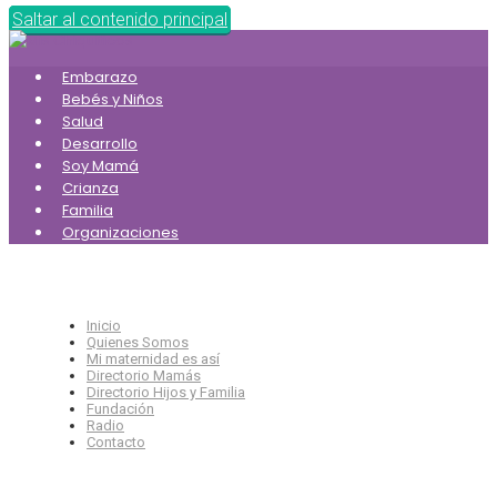
Saltar al contenido principal
Embarazo
Bebés y Niños
Salud
Desarrollo
Soy Mamá
Crianza
Familia
Organizaciones
Inicio
Quienes Somos
Mi maternidad es así
Directorio Mamás
Directorio Hijos y Familia
Fundación
Radio
Contacto