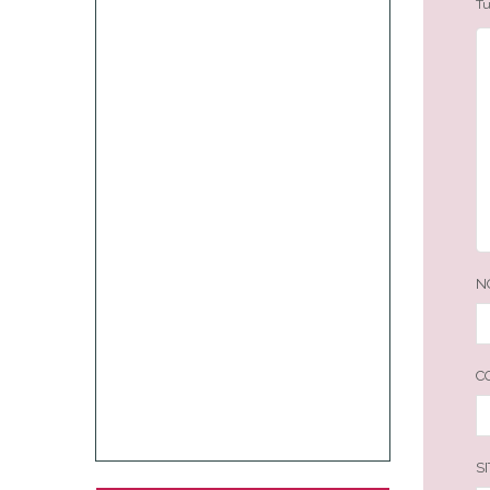
Tu
N
C
S