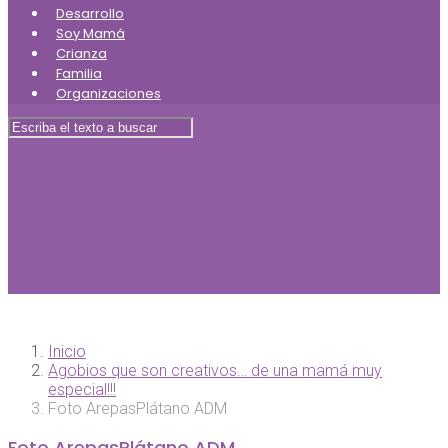
Desarrollo
Soy Mamá
Crianza
Familia
Organizaciones
Inicio
Agobios que son creativos… de una mamá muy
especial!!!
Foto ArepasPlátano ADM
Foto ArepasPlátano ADM