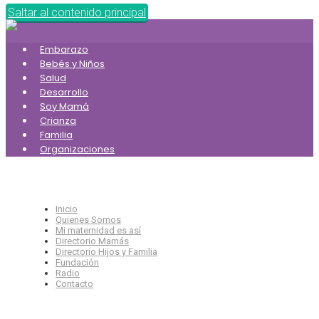
Saltar al contenido principal
Embarazo
Bebés y Niños
Salud
Desarrollo
Soy Mamá
Crianza
Familia
Organizaciones
Inicio
Quienes Somos
Mi maternidad es así
Directorio Mamás
Directorio Hijos y Familia
Fundación
Radio
Contacto