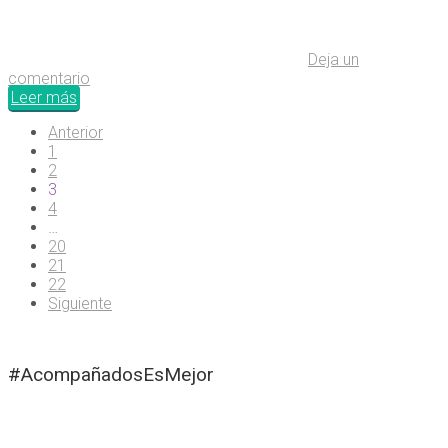
Deja un
comentario
Leer más
Anterior
1
2
3
4
…
20
21
22
Siguiente
#AcompañadosEsMejor