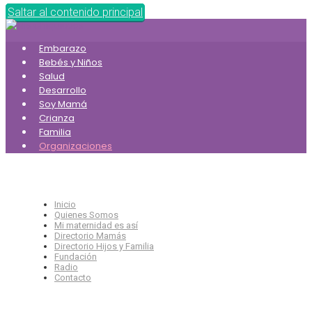
Saltar al contenido principal
Embarazo
Bebés y Niños
Salud
Desarrollo
Soy Mamá
Crianza
Familia
Organizaciones
Inicio
Quienes Somos
Mi maternidad es así
Directorio Mamás
Directorio Hijos y Familia
Fundación
Radio
Contacto