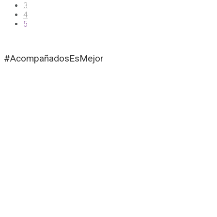
3
4
5
#AcompañadosEsMejor