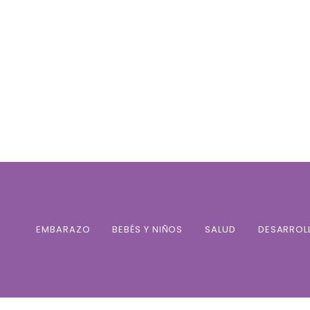
EMBARAZO
BEBÉS Y NIÑOS
SALUD
DESARROL