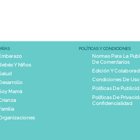
RÍAS
POLÍTICAS Y CONDICIONES
Embarazo
Normas Para La Publ
De Comentarios
Bebés Y Niños
Edición Y Colaborad
Salud
Condiciones De Uso
Desarrollo
Políticas De Publici
Soy Mamá
Políticas De Privacid
Crianza
Confidencialidad
Familia
Organizaciones