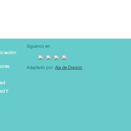
Síguenos en:
icación
ores
Adaptado por:
Ala de Dragón
dad
ad Y