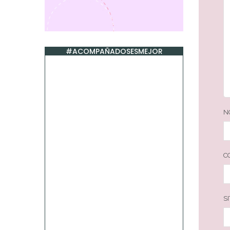
#ACOMPAÑADOSESMEJOR
N
C
S