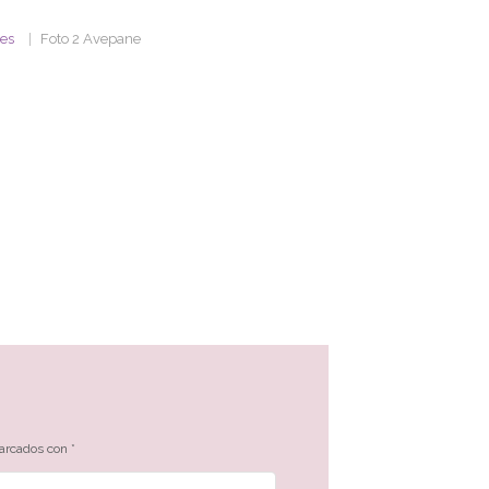
les
Foto 2 Avepane
marcados con
*