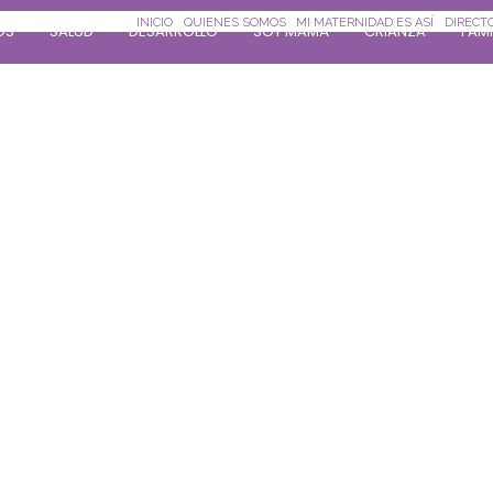
INICIO
QUIENES SOMOS
MI MATERNIDAD ES ASÍ
DIRECT
OS
SALUD
DESARROLLO
SOY MAMÁ
CRIANZA
FAMI