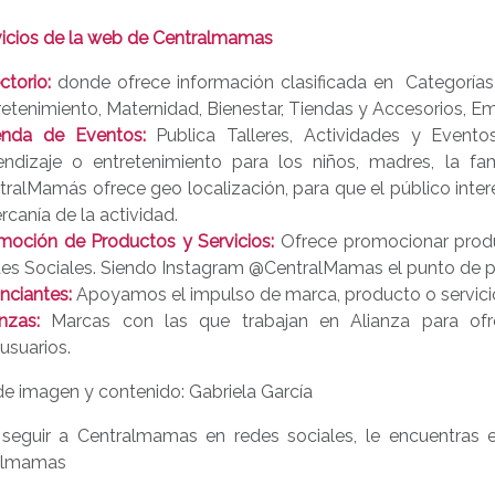
vicios de la web de Centralmamas
ctorio:
donde ofrece información clasificada en Categorías 
retenimiento, Maternidad, Bienestar, Tiendas y Accesorios, E
nda de Eventos:
Publica Talleres, Actividades y Event
endizaje o entretenimiento para los niños, madres, la f
tralMamás ofrece geo localización, para que el público inte
rcanía de la actividad.
moción de Productos y Servicios:
Ofrece promocionar produc
es Sociales. Siendo Instagram @CentralMamas el punto de pa
nciantes:
Apoyamos el impulso de marca, producto o servicio 
nzas:
Marcas con las que trabajan en Alianza para ofre
usuarios.
de imagen y contenido: Gabriela García
seguir a Centralmamas en redes sociales, le encuentras 
almamas