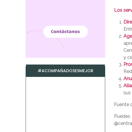
Los ser
Dire
Ent
Age
apr
Cen
y ce
Pro
#ACOMPAÑADOSESMEJOR
Red
Anu
Alia
sus 
Fuente 
Puedes 
@centr