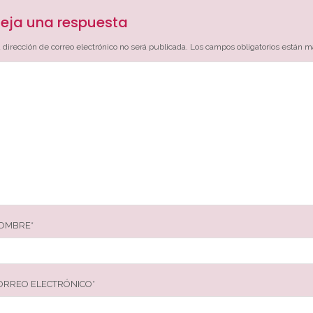
eja una respuesta
 dirección de correo electrónico no será publicada.
Los campos obligatorios están 
OMBRE
*
ORREO ELECTRÓNICO
*