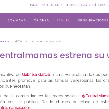
INICIO
QUIENES SOMOS
MI MATERNIDAD ES ASÍ
DIRECT
SOY MAMÁ
CRIANZA
FAMILIA
ORGANIZACIONES
Familia
@Centralmamas estrena su web
entralmamas estrena su
niciativa de
Gabriela García
, mamá venezolana de dos pequ
nciantes, promover para las familias venezolanas, las di
os que necesitan.
s de la comunidad en las redes sociales
@CentralMama
cción con su público. Desde el mes de Mayo de est
ntralmamas.com