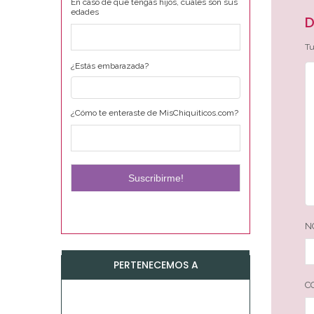
En caso de que tengas hijos, cuáles son sus
edades
D
Tu
¿Estás embarazada?
¿Cómo te enteraste de MisChiquiticos.com?
N
PERTENECEMOS A
C