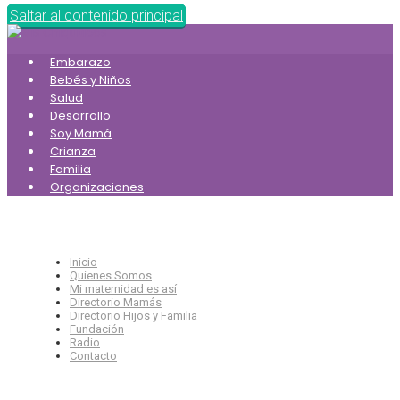
Saltar al contenido principal
Embarazo
Bebés y Niños
Salud
Desarrollo
Soy Mamá
Crianza
Familia
Organizaciones
Inicio
Quienes Somos
Mi maternidad es así
Directorio Mamás
Directorio Hijos y Familia
Fundación
Radio
Contacto