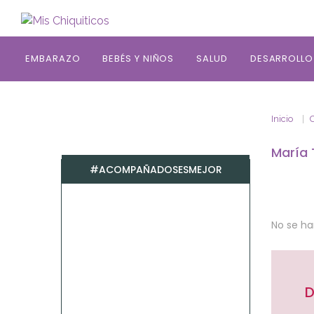
Saltar al contenido principal
EMBARAZO
BEBÉS Y NIÑOS
SALUD
DESARROLLO
Inicio
María 
#ACOMPAÑADOSESMEJOR
No se h
D