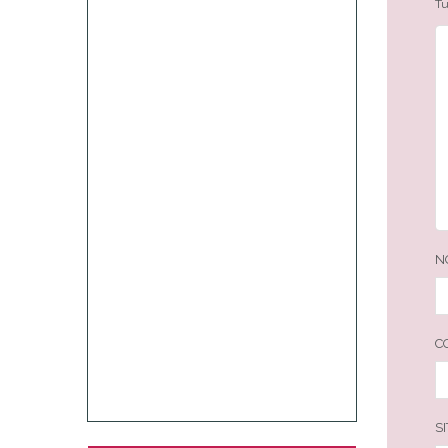
Tu
N
C
S