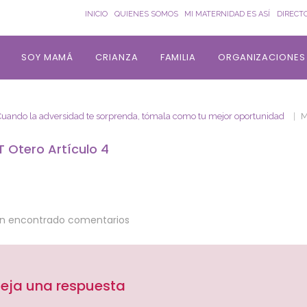
INICIO
QUIENES SOMOS
MI MATERNIDAD ES ASÍ
DIRECT
SOY MAMÁ
CRIANZA
FAMILIA
ORGANIZACIONES
Cuando la adversidad te sorprenda, tómala como tu mejor oportunidad
M
T Otero Artículo 4
an encontrado comentarios
eja una respuesta