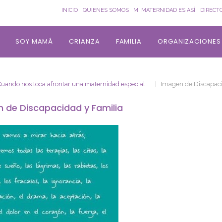
INICIO
QUIENES SOMOS
MI MATERNIDAD ES ASÍ
DIRECT
SOY MAMÁ
CRIANZA
FAMILIA
ORGANIZACIONES
Cuando nos toca afrontar una maternidad especial…
Imagen de Discapaci
 de Discapacidad y Familia