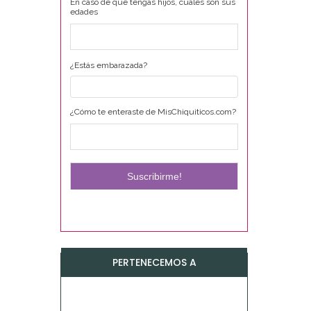
En caso de que tengas hijos, cuáles son sus
edades
¿Estás embarazada?
¿Cómo te enteraste de MisChiquiticos.com?
PERTENECEMOS A