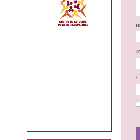
N
C
S