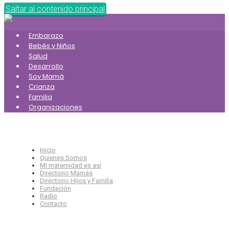
Saltar al contenido principal
Embarazo
Bebés y Niños
Salud
Desarrollo
Soy Mamá
Crianza
Familia
Organizaciones
Inicio
Quienes Somos
Mi maternidad es así
Directorio Mamás
Directorio Hijos y Familia
Fundación
Radio
Contacto