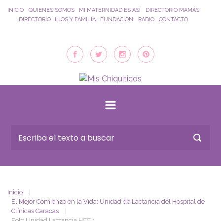
Saltar al contenido principal
INICIO
QUIENES SOMOS
MI MATERNIDAD ES ASÍ
DIRECTORIO MAMÁS
DIRECTORIO HIJOS Y FAMILIA
FUNDACIÓN
RADIO
CONTACTO
Inicio
El Mejor Comienzo en la Vida: Unidad de Lactancia del Hospital de
Clínicas Caracas
Foto Unidad Lactancia HCC 1