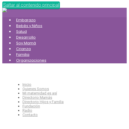
Saltar al contenido principal
Embarazo
Bebés y Niños
Salud
Desarrollo
Soy Mamá
Crianza
Familia
Organizaciones
Inicio
Quienes Somos
Mi maternidad es así
Directorio Mamás
Directorio Hijos y Familia
Fundación
Radio
Contacto