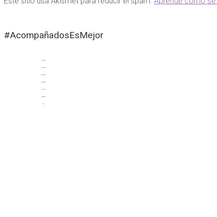
Este sitio usa Akismet para reducir el spam.
Aprende cómo se 
#AcompañadosEsMejor