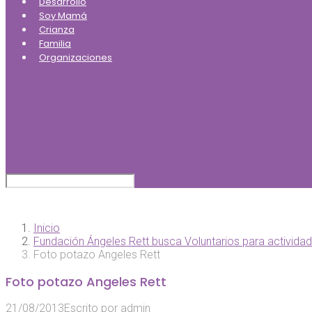
Desarrollo
Soy Mamá
Crianza
Familia
Organizaciones
Inicio
Fundación Ángeles Rett busca Voluntarios para activida
Foto potazo Angeles Rett
Foto potazo Angeles Rett
21/08/2013
Escrito por
admin