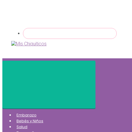
Embarazo
Bebés y Niños
Salud