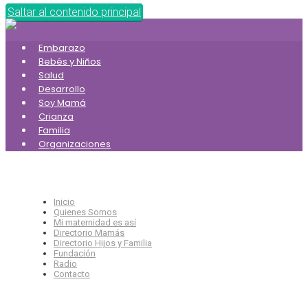
Saltar al contenido principal
Embarazo
Bebés y Niños
Salud
Desarrollo
Soy Mamá
Crianza
Familia
Organizaciones
Inicio
Quienes Somos
Mi maternidad es así
Directorio Mamás
Directorio Hijos y Familia
Fundación
Radio
Contacto