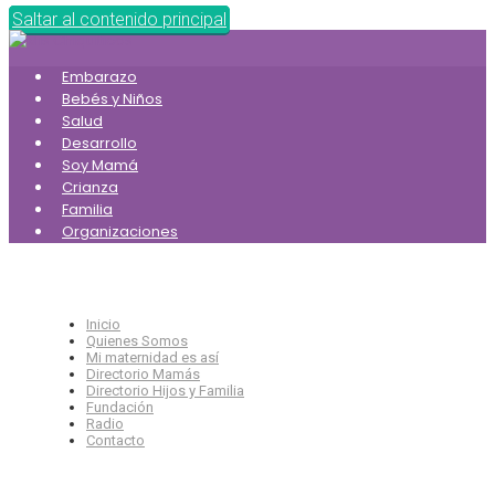
Saltar al contenido principal
Embarazo
Bebés y Niños
Salud
Desarrollo
Soy Mamá
Crianza
Familia
Organizaciones
Inicio
Quienes Somos
Mi maternidad es así
Directorio Mamás
Directorio Hijos y Familia
Fundación
Radio
Contacto